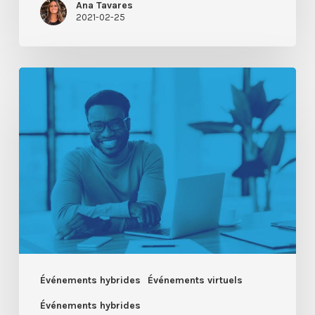
Ana Tavares
2021-02-25
Vous
organisez
des
événements
virtuels
?
Maintenez
les
participants
impliqués
Événements hybrides
Événements virtuels
Événements hybrides