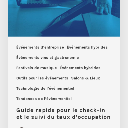
check-
in
et
le
suivi
du
Événements d’entreprise
Événements hybrides
taux
Événements vins et gastronomie
d’occupation
Festivals de musique
Événements hybrides
Outils pour les événements
Salons & Lieux
Technologie de l’événementiel
Tendances de l’événementiel
Guide rapide pour le check-in
et le suivi du taux d’occupation