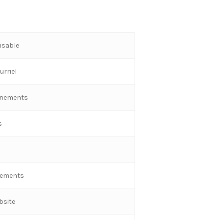
isable
urriel
vénements
s
énements
bsite