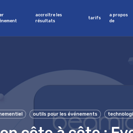
er
accroître les
a propos
tarifs
vénement
résultats
de
nementiel
outils pour les événements
technologi
n côte à côte : Eve