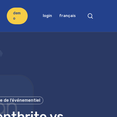
d
e
m
search
login
français
o
e de l’événementiel
ntbrite vs.