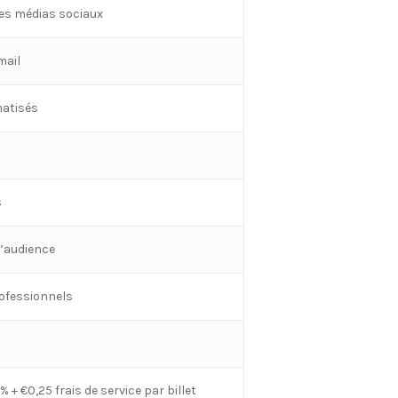
 des médias sociaux
mail
matisés
s
d’audience
rofessionnels
4% + €0,25 frais de service par billet