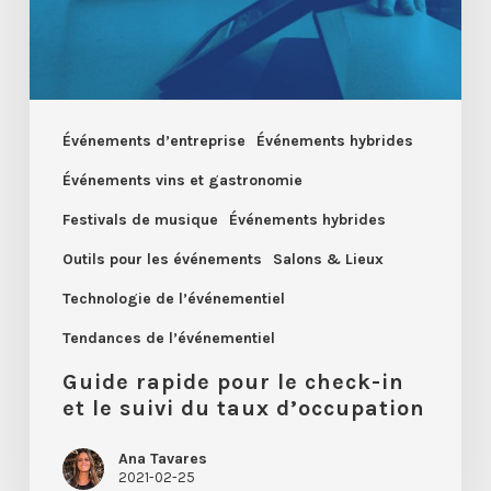
in
et
le
suivi
du
Événements d’entreprise
Événements hybrides
taux
Événements vins et gastronomie
d’occupation
Festivals de musique
Événements hybrides
Outils pour les événements
Salons & Lieux
Technologie de l’événementiel
Tendances de l’événementiel
Guide rapide pour le check-in
et le suivi du taux d’occupation
Ana Tavares
2021-02-25