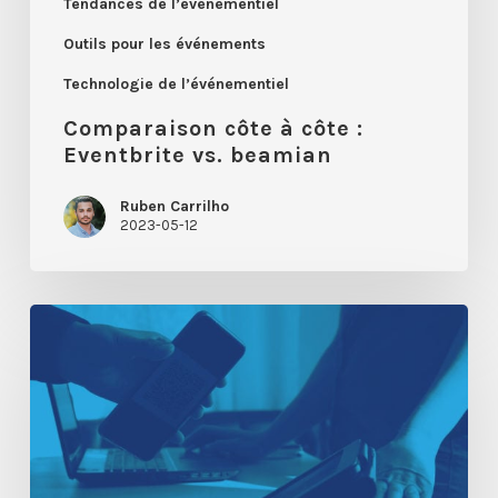
Tendances de l’événementiel
Outils pour les événements
Technologie de l’événementiel
Comparaison côte à côte :
Eventbrite vs. beamian
Ruben Carrilho
2023-05-12
Guide
rapide
pour
le
check-