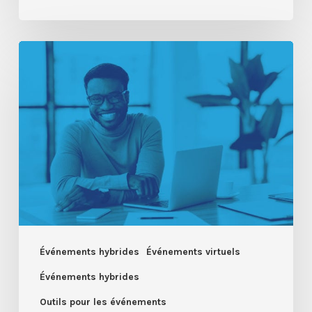
Vous
organisez
des
événements
virtuels
?
Maintenez
les
participants
impliqués
Événements hybrides
Événements virtuels
Événements hybrides
Outils pour les événements