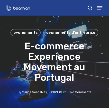
Skip
Menu
search
to
Close
main
Menu
content
événements
événements d’entreprise
E-commerce
Experience
Movement au
Portugal
By
Marina Goncalves
2021-01-21
No Comments