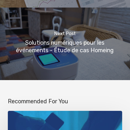
Next Post
Solutions numériques pour les
événements - Étude de cas Homeing
Recommended For You
Guide
rapide