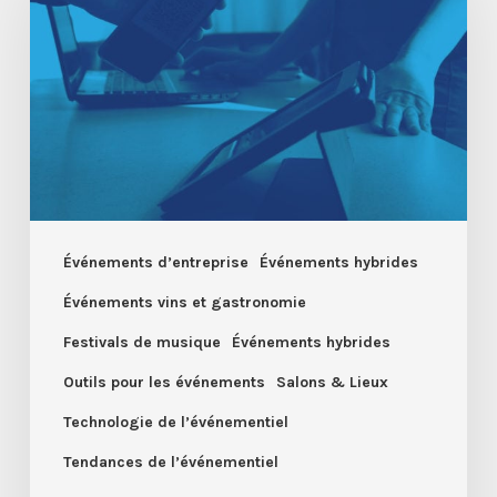
pour
le
check-
in
et
le
suivi
du
Événements d’entreprise
Événements hybrides
taux
Événements vins et gastronomie
d’occupation
Festivals de musique
Événements hybrides
Outils pour les événements
Salons & Lieux
Technologie de l’événementiel
Tendances de l’événementiel