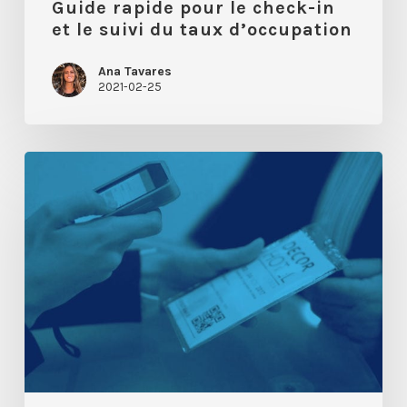
Guide rapide pour le check-in
et le suivi du taux d’occupation
Ana Tavares
2021-02-25
Les
événements
durables
reposent
sur
des
interactions
sans
contact