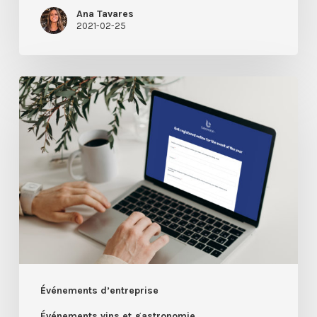
Ana Tavares
2021-02-25
Construire
une
stratégie
d’inscription
à
un
événement
Événements d’entreprise
Événements vins et gastronomie