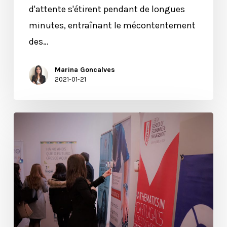
d'attente s'étirent pendant de longues
minutes, entraînant le mécontentement
des…
Marina Goncalves
2021-01-21
Votre
événement
devrait
partager
des
contacts
comme