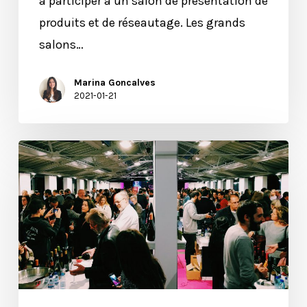
à participer à un salon de présentation de
produits et de réseautage. Les grands
salons…
Marina Goncalves
2021-01-21
Dão
Capital
teste
le
verre
à
vin
intelligent