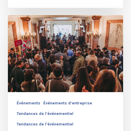
Contrôle
d’accès
:
moins
de
papier,
plus
d’informations
Événements
Événements d’entreprise
Tendances de l’événementiel
Tendances de l’événementiel