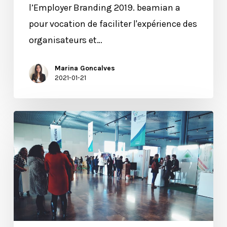
l’Employer Branding 2019. beamian a
pour vocation de faciliter l'expérience des
organisateurs et…
Marina Goncalves
2021-01-21
Les
CV
sur
papier
appartiennent
au
passé