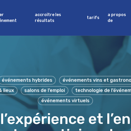
er
accroître les
a propos
tarifs
vénement
résultats
de
événements hybrides
événements vins et gastron
& lieux
salons de l’emploi
technologie de l’événem
événements virtuels
 l’expérience et l’