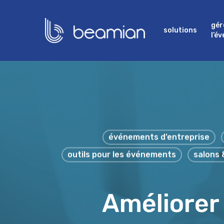
Skip
to
gér
solutions
l’é
main
content
événements d’entreprise
outils pour les événements
salons 
Améliorer