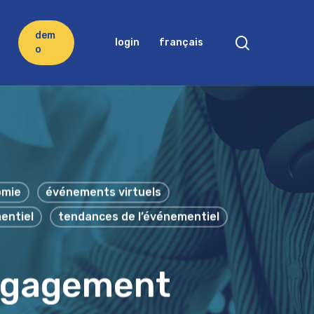
d
e
m
search
login
français
o
omie
événements virtuels
entiel
tendances de l’événementiel
engagement