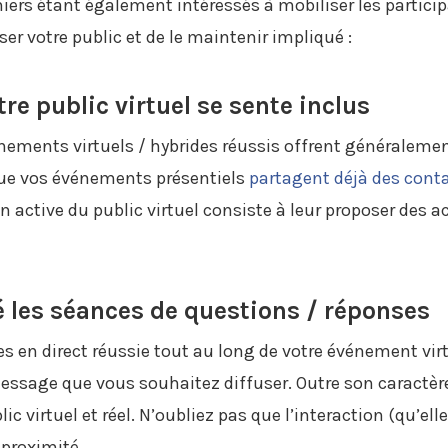
niers étant également intéressés à mobiliser les partici
er votre public et de le maintenir impliqué :
tre public virtuel se sente inclus
vénements virtuels / hybrides réussis offrent généralem
que vos événements présentiels
partagent déjà des cont
n active du public virtuel consiste à leur proposer des a
é les séances de questions / réponses
 en direct réussie tout au long de votre événement virt
message que vous souhaitez diffuser. Outre son caractèr
ic virtuel et réel. N’oubliez pas que l’interaction (qu’elle
proximité.